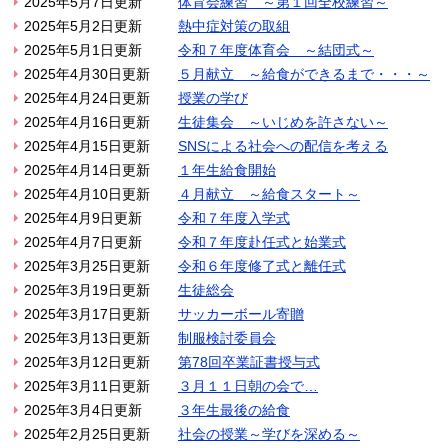
2025年5月7日更新
体育会練習 ～第１回全校練習～
2025年5月2日更新
熱中症対策の取組
2025年5月1日更新
令和７年度体育会 ～結団式～
2025年4月30日更新
５月献立 ～給食ができるまで・・・～
2025年4月24日更新
授業の学び
2025年4月16日更新
生徒集会 ～いじめを許さない～
2025年4月15日更新
SNSによる社会への配信を考える
2025年4月14日更新
１年生給食開始
2025年4月10日更新
４月献立 ～給食スタート～
2025年4月9日更新
令和７年度入学式
2025年4月7日更新
令和７年度赴任式と始業式
2025年3月25日更新
令和６年度修了式と離任式
2025年3月19日更新
生徒総会
2025年3月17日更新
サッカーボール寄贈
2025年3月13日更新
制服検討委員会
2025年3月12日更新
第78回卒業証書授与式
2025年3月11日更新
３月１１日朝の会で…
2025年3月4日更新
３年生最後の給食
2025年2月25日更新
社会の授業～学びを深める～