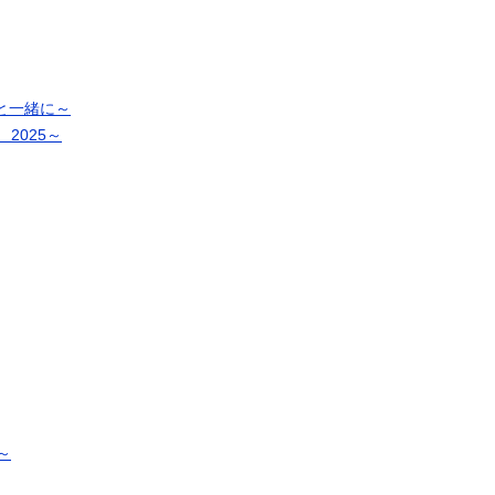
と一緒に～
2025～
～