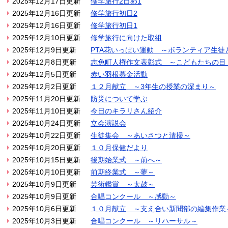
2025年12月17日更新
修学旅行2日め1
2025年12月16日更新
修学旅行初日2
2025年12月16日更新
修学旅行初日1
2025年12月10日更新
修学旅行に向けた取組
2025年12月9日更新
PTA花いっぱい運動 ～ボランティア生徒
2025年12月8日更新
志免町人権作文表彰式 ～こどもたちの目 
2025年12月5日更新
赤い羽根募金活動
2025年12月2日更新
１２月献立 ～3年生の授業の深まり～
2025年11月20日更新
防災について学ぶ
2025年11月10日更新
今日のキラリさん紹介
2025年10月24日更新
立会演説会
2025年10月22日更新
生徒集会 ～あいさつと清掃～
2025年10月20日更新
１０月保健だより
2025年10月15日更新
後期始業式 ～前へ～
2025年10月10日更新
前期終業式 ～夢～
2025年10月9日更新
芸術鑑賞 ～太鼓～
2025年10月9日更新
合唱コンクール ～感動～
2025年10月6日更新
１０月献立 ～支え合い新聞部の編集作業
2025年10月3日更新
合唱コンクール ～リハーサル～