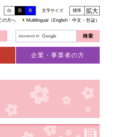
拡大
白
黒
青
文字サイズ
標準
ての方へ
Multilingual（English・中文・한글）
企業・事業者の方