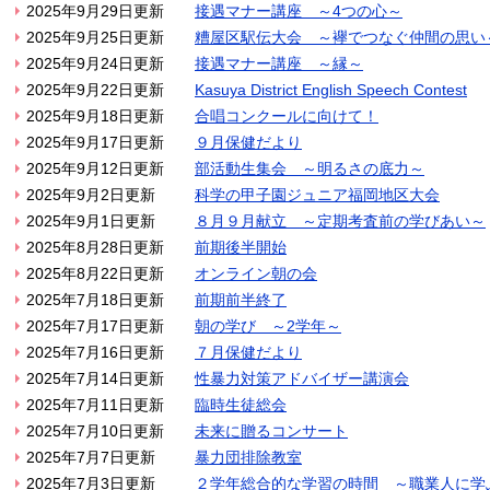
2025年9月29日更新
接遇マナー講座 ～4つの心～
2025年9月25日更新
糟屋区駅伝大会 ～襷でつなぐ仲間の思い
2025年9月24日更新
接遇マナー講座 ～縁～
2025年9月22日更新
Kasuya District English Speech Contest
2025年9月18日更新
合唱コンクールに向けて！
2025年9月17日更新
９月保健だより
2025年9月12日更新
部活動生集会 ～明るさの底力～
2025年9月2日更新
科学の甲子園ジュニア福岡地区大会
2025年9月1日更新
８月９月献立 ～定期考査前の学びあい～
2025年8月28日更新
前期後半開始
2025年8月22日更新
オンライン朝の会
2025年7月18日更新
前期前半終了
2025年7月17日更新
朝の学び ～2学年～
2025年7月16日更新
７月保健だより
2025年7月14日更新
性暴力対策アドバイザー講演会
2025年7月11日更新
臨時生徒総会
2025年7月10日更新
未来に贈るコンサート
2025年7月7日更新
暴力団排除教室
2025年7月3日更新
２学年総合的な学習の時間 ～職業人に学