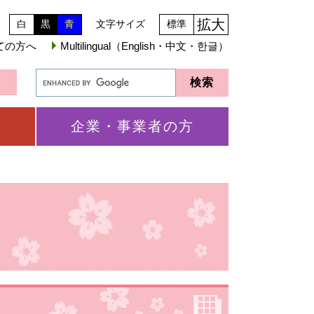
拡大
白
黒
青
文字サイズ
標準
ての方へ
Multilingual（English・中文・한글）
企業・事業者の方