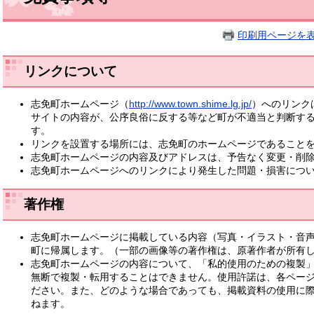
印刷用ページを
リンクについて
志免町ホームページ（
http://www.town.shime.lg.jp/
）へのリンク
サイトの内容が、公序良俗に反する等など町が不適当と判断す
す。
リンクを設置する場所には、志免町のホームページであること
志免町ホームページの内容及びアドレスは、予告なく変更・削
志免町ホームページへのリンクにより発生した問題・損害につ
著作権
志免町ホームページに掲載している内容（写真・イラスト・音
町に帰属します。（一部の画像等の著作権は、原著作者が所有
志免町ホームページの内容について、「私的使用のための複製
無断で複製・転用することはできません。使用許諾は、各ペー
ださい。また、どのような場合であっても、掲載資料の使用に
ねます。