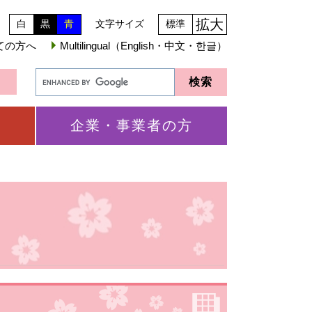
拡大
白
黒
青
文字サイズ
標準
ての方へ
Multilingual（English・中文・한글）
企業・事業者の方