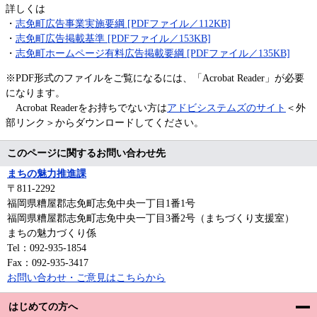
詳しくは
・
志免町広告事業実施要綱 [PDFファイル／112KB]
・
志免町広告掲載基準 [PDFファイル／153KB]
・
志免町ホームページ有料広告掲載要綱 [PDFファイル／135KB]
※PDF形式のファイルをご覧になるには、「Acrobat Reader」が必要
になります。
Acrobat Readerをお持ちでない方は
アドビシステムズのサイト
＜外
部リンク＞からダウンロードしてください。
このページに関するお問い合わせ先
まちの魅力推進課
〒811-2292
福岡県糟屋郡志免町志免中央一丁目1番1号
福岡県糟屋郡志免町志免中央一丁目3番2号（まちづくり支援室）
まちの魅力づくり係
Tel：092-935-1854
Fax：092-935-3417
お問い合わせ・ご意見はこちらから
はじめての方へ