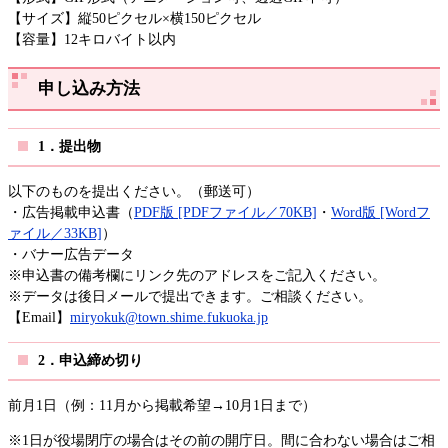
【サイズ】縦50ピクセル×横150ピクセル
【容量】12キロバイト以内
申し込み方法
1．提出物
以下のものを提出ください。（郵送可）
・広告掲載申込書（
PDF版 [PDFファイル／70KB]
・
Word版 [Wordフ
ァイル／33KB]
）
・バナー広告データ
※申込書の備考欄にリンク先のアドレスをご記入ください。
※データは後日メールで提出できます。ご相談ください。
【Email】
miryokuk@town.shime.fukuoka.jp
2
．
申込締め切り
前月1日（例：11月から掲載希望→10月1日まで）
※1日が役場閉庁の場合はその前の開庁日。間に合わない場合はご相