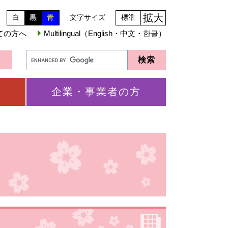
拡大
白
黒
青
文字サイズ
標準
ての方へ
Multilingual（English・中文・한글）
企業・事業者の方