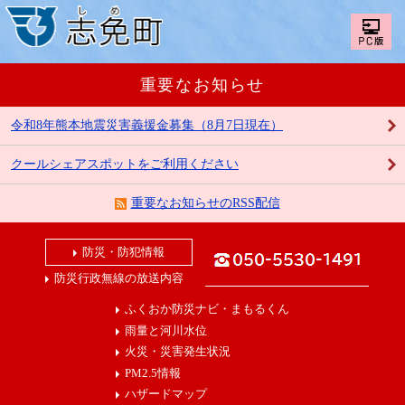
重要なお知らせ
令和8年熊本地震災害義援金募集（8月7日現在）
クールシェアスポットをご利用ください
重要なお知らせのRSS配信
防災・防犯情報
防災行政無線の放送内容
ふくおか防災ナビ・まもるくん
雨量と河川水位
火災・災害発生状況
PM2.5情報
ハザードマップ