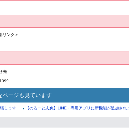
]
部リンク＞
せ先
099
なページも見ています
張します
【のるーと志免】LINE・専用アプリに新機能が追加され