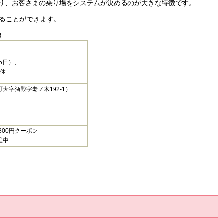
り、お客さまの乗り場をシステムが決めるのが大きな特徴です。
することができます。
報
5日）、
運休
大字酒殿字老ノ木192-1）
800円クーポン
呈中