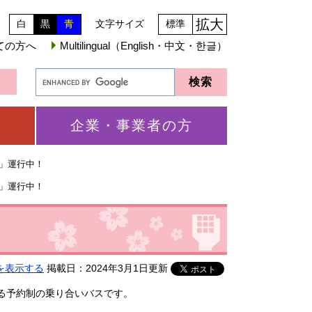
拡大
白
黒
青
文字サイズ
標準
ての方へ
Multilingual（English・中文・한글）
企業・事業者の方
免」運行中！
免」運行中！
を表示する
掲載日：2024年3月1日更新
る予約制の乗り合いバスです。​