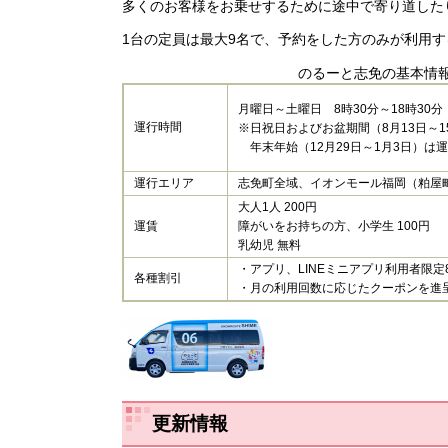
多くのお客様をお乗せするために途中で寄り道した
1台の定員は最大9名で、予約をした方のみが利用
のるーと志免の基本情
月曜日～土曜日 8時30分～18時30分
運行時間
※日祝日およびお盆期間（8月13日～1
年末年始（12月29日～1月3日）は
運行エリア
志免町全域、イオンモール福岡（粕屋町
大人1人 200円
運賃
障がいをお持ちの方、小学生 100円
乳幼児 無料
・アプリ、LINEミニアプリ利用者限定
各種割引
・月の利用回数に応じたクーポンを進
更新情報