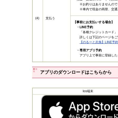
※お釣りはありませんので
※車内で現金の両替、交通系
(4)
支払う
【事前にお支払いする場合】
・LINE予約
​ 「各種クレジットカード」「
詳しくは下記のページをご
【のるーと志免】LINE
・専用アプリ予約
アプリ上で事前に登録したク
アプリのダウンロードはこちらから
Ios端末