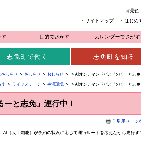
背景色
サイトマップ
はじめ
がす
目的でさがす
カレンダーでさがす
志免町で働く
志免町を知る
のおしらせ
おしらせ
おしらせ
>
AIオンデマンドバス「のるーと志
らす
ライフステージ
生活環境
>
AIオンデマンドバス「のるーと志
るーと志免」運行中！
印刷用ページ
、AI（人工知能）が予約の状況に応じて運行ルートを考えながら走行す