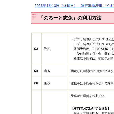
2026年1月13日（火曜日） 運行車両増車・
「のるーと志免」の利用方法
・アプリ/志免町公式LINEま
アプリ/志免町公式LINEから
(1)
呼ぶ
電話予約は、Tel 0263-87
（受付時間：月～金 9時～1
※電話予約では、初回予約時
(2)
来る
指定した時間にのりばにバスが
(3)
乗る
運転手に予約番号を伝えて乗車
乗車時に運賃をお支払い。
【車内でお支払いする場合】
現金・交通系ICカードでお支