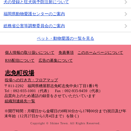
犬の登録と狂犬病予防注射について
福岡県動物愛護センターのご案内
総務省公害等調整委員会のご案内
ペット・動物愛護の一覧を見る
個人情報の取り扱いについて
免責事項
このホームページについて
RSS配信について
広告の募集について
志免町役場
役場への行き方・フロアマップ
〒811-2292 福岡県糟屋郡志免町志免中央1丁目1番1号
Tel：092-935-1001（代表） Fax：092-935-9459（代表）
品質向上のため通話の録音をさせていただいています
組織別連絡先一覧
※開庁時間：月曜日から金曜日の8時30分から17時00分まで(祝日及び年
末年始（12月27日から1月4日まで）を除く)
Copyright © Shime Town. All Rights Reserved.