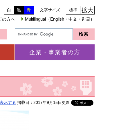
拡大
白
黒
青
文字サイズ
標準
ての方へ
Multilingual（English・中文・한글）
企業・事業者の方
表示する
掲載日：2017年9月15日更新