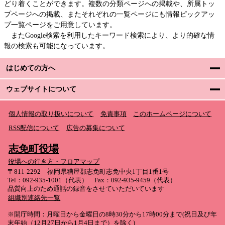
どり着くことができます。複数の分類ページへの掲載や、所属トッ
プページへの掲載、またそれぞれの一覧ページにも情報ピックアッ
プ一覧ページをご用意しています。
またGoogle検索を利用したキーワード検索により、より的確な情
報の検索も可能になっています。
はじめての方へ
ウェブサイトについて
個人情報の取り扱いについて
免責事項
このホームページについて
RSS配信について
広告の募集について
志免町役場
役場への行き方・フロアマップ
〒811-2292 福岡県糟屋郡志免町志免中央1丁目1番1号
Tel：092-935-1001（代表） Fax：092-935-9459（代表）
品質向上のため通話の録音をさせていただいています
組織別連絡先一覧
※開庁時間：月曜日から金曜日の8時30分から17時00分まで(祝日及び年
末年始（12月27日から1月4日まで）を除く)