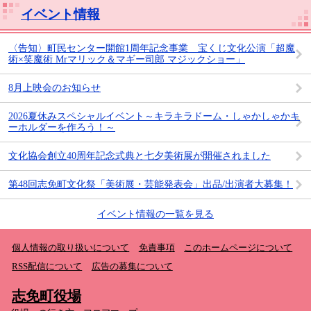
イベント情報
〈告知〉町民センター開館1周年記念事業 宝くじ文化公演「超魔
術×笑魔術 Mrマリック＆マギー司郎 マジックショー」
8月上映会のお知らせ
2026夏休みスペシャルイベント～キラキラドーム・しゃかしゃかキ
ーホルダーを作ろう！～
文化協会創立40周年記念式典と七夕美術展が開催されました
第48回志免町文化祭「美術展・芸能発表会」出品/出演者大募集！
イベント情報の一覧を見る
個人情報の取り扱いについて
免責事項
このホームページについて
RSS配信について
広告の募集について
志免町役場