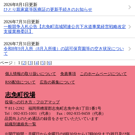
2026年8月1日更新
ひとり親家庭等医療証の更新手続きのお知らせ
2026年7月31日更新
一般競争入札公告【志免町流域関連公共下水道事業経営戦略改定
支援業務委託】
2026年7月31日更新
令和8年9月入所（8月入所後）の認可保育園等の空き状況につい
て
ページ： 1 [
2
] [
3
] [
4
] [
5
] [
6
]
個人情報の取り扱いについて
免責事項
このホームページについて
RSS配信について
広告の募集について
志免町役場
役場への行き方・フロアマップ
〒811-2292 福岡県糟屋郡志免町志免中央1丁目1番1号
Tel：092-935-1001（代表） Fax：092-935-9459（代表）
品質向上のため通話の録音をさせていただいています
組織別連絡先一覧
※開庁時間：月曜日から金曜日の8時30分から17時00分まで(祝日及び年