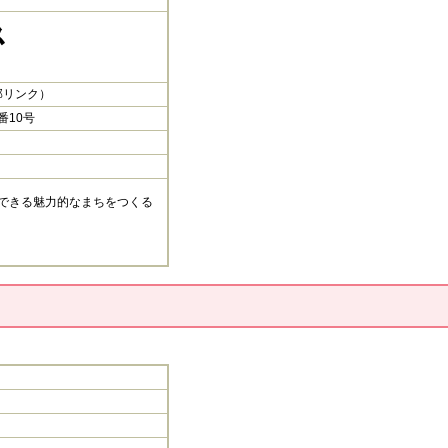
部リンク）​
番10号
できる魅力的なまちをつくる