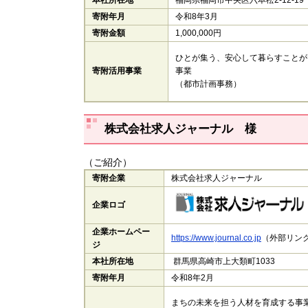
寄附年月
令和8年3月
寄附金額
1,000,000円
ひとが集う、安心して暮らすことが
寄附活用事業
事業
（都市計画事務）
株式会社求人ジャーナル​
様
（ご紹介）
寄附企業
株式会社求人ジャーナル
企業ロゴ
企業ホームペー
https://www.journal.co.jp
​（外部リンク
ジ
本社所在地
群馬県高崎市上大類町1033
寄附年月
令和8年2月
まちの未来を担う人材を育成する事