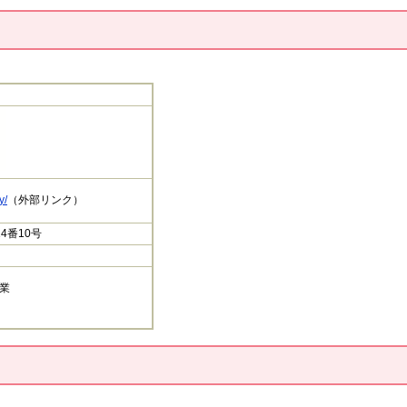
y/
（外部リンク）​
4番10号
業