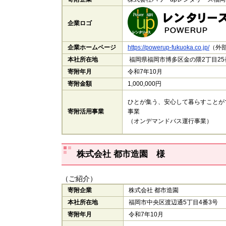
企業ロゴ
企業ホームページ
https://powerup-fukuoka.co.jp/
​（外
本社所在地
福岡県福岡市博多区金の隈2丁目25
寄附年月
令和7年10月
寄附金額
1,000,000円
ひとが集う、安心して暮らすことが
寄附活用事業
事業
（オンデマンドバス運行事業）
株式会社 都市造園 様
（ご紹介）
寄附企業
株式会社 都市造園
本社所在地
福岡市中央区渡辺通5丁目4番3号
寄附年月
令和7年10月