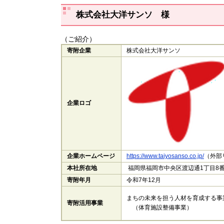
株式会社大洋サンソ 様
（ご紹介）
寄附企業
株式会社大洋サンソ
企業ロゴ
企業ホームページ
https://www.taiyosanso.co.jp/
（外部
本社所在地
福岡県福岡市中央区渡辺通1丁目8番
寄附年月
令和7年12月
まちの未来を担う人材を育成する事
寄附活用事業
（体育施設整備事業）