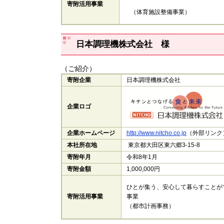
寄附活用事業
（体育施設整備事業）
日本調理機株式会社​
様
（ご紹介）
寄附企業
日本調理機株式会社
企業ロゴ
企業ホームページ
http://www.nitcho.co.jp
（外部リンク）
本社所在地
東京都大田区東六郷3-15-8
寄附年月
令和8年1月
寄附金額
1,000,000円
ひとが集う、安心して暮らすことが
寄附活用事業
事業
（都市計画事務）