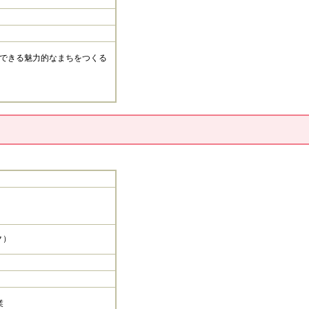
できる魅力的なまちをつくる
）​
業