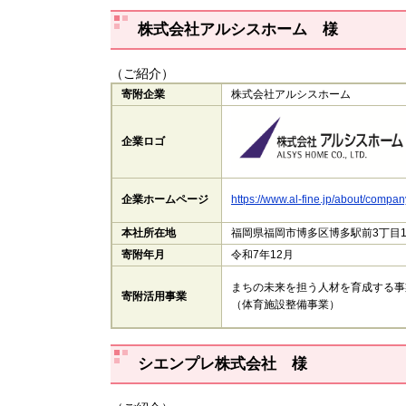
株式会社アルシスホーム 様
（ご紹介）
寄附企業
株式会社アルシスホーム
企業ロゴ
企業ホームページ
https://www.al-fine.jp/about/compan
本社所在地
福岡県福岡市博多区博多駅前3丁目1
寄附年月
令和7年12月
まちの未来を担う人材を育成する事
寄附活用事業
（体育施設整備事業）
シエンプレ株式会社 様