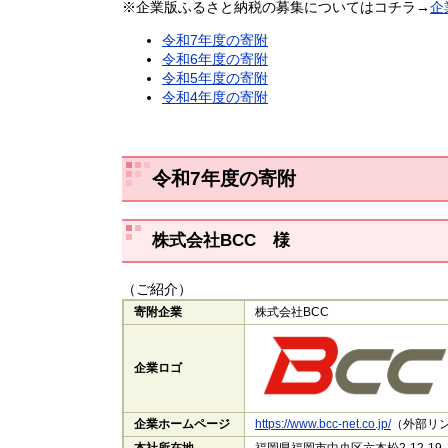
※企業版ふるさと納税の募集についてはコチラ→
企
令和7年度の寄附
令和6年度の寄附
令和5年度の寄附
令和4年度の寄附
令和7年度の寄附
株式会社BCC​
様
（ご紹介）
寄附企業
株式会社BCC
企業ロゴ
企業ホームページ
https://www.bcc-net.co.jp/
​（外部リン
本社所在地
福岡県福岡市中央区六本松2-12-19