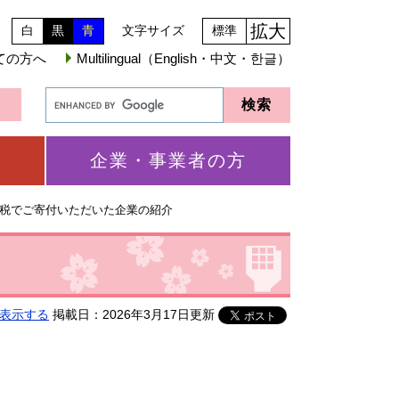
拡大
白
黒
青
文字サイズ
標準
ての方へ
Multilingual（English・中文・한글）
企業・事業者の方
税でご寄付いただいた企業の紹介
表示する
掲載日：2026年3月17日更新