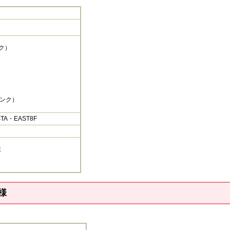
）​
」
ンク）
A・EAST8F
業
様