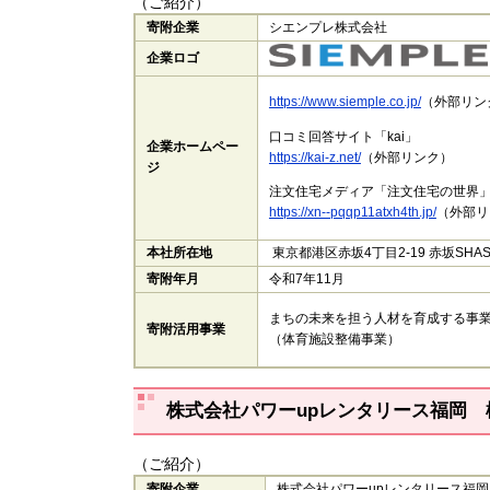
（ご紹介）
寄附企業
シエンプレ株式会社
企業ロゴ
https://www.siemple.co.jp/
（外部リンク
口コミ回答サイト「kai」
企業ホームペー
https://kai-z.net/
（外部リンク）
ジ
注文住宅メディア「注文住宅の世界
https://xn--pqqp11atxh4th.jp/
（外部リ
本社所在地
東京都港区赤坂4丁目2-19 赤坂SHAST
寄附年月
令和7年11月
まちの未来を担う人材を育成する事
寄附活用事業
（体育施設整備事業）
株式会社パワーupレンタリース福岡 
（ご紹介）
寄附企業
株式会社パワーupレンタリース福岡