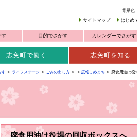
背景色
サイトマップ
はじめ
がす
目的でさがす
カレンダーでさがす
志免町で働く
志免町を知る
らす
ライフステージ
ごみの出し方
>
広報しめまち
廃食用油は役
廃食用油は役場の回収ボックスへ