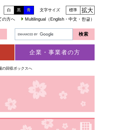
拡大
白
黒
青
文字サイズ
標準
ての方へ
Multilingual（English・中文・한글）
企業・事業者の方
場の回収ボックスへ