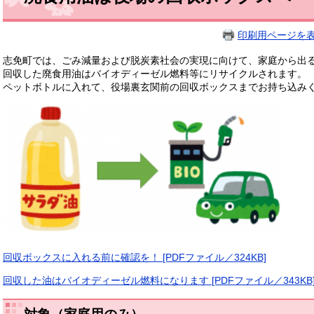
印刷用ページを
​志免町では、ごみ減量および脱炭素社会の実現に向けて、家庭から出
回収した廃食用油はバイオディーゼル燃料等にリサイクルされます。
ペットボトルに入れて、役場裏玄関前の回収ボックスまでお持ち込み
回収ボックスに入れる前に確認を！ [PDFファイル／324KB]
回収した油はバイオディーゼル燃料になります [PDFファイル／343KB