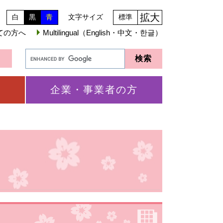
拡大
白
黒
青
文字サイズ
標準
ての方へ
Multilingual（English・中文・한글）
企業・事業者の方