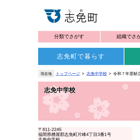
分類でさがす
組織でさ
志免町で暮らす
トップページ
志免中学校
令和７年度献
志免中学校
〒811-2245
福岡県糟屋郡志免町片峰4丁目3番1号
志免中学校