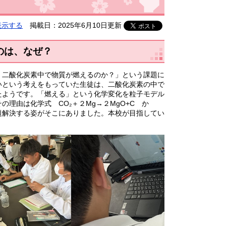
表示する
掲載日：2025年6月10日更新
のは、なぜ？
二酸化炭素中で物質が燃えるのか？」という課題に
いという考えをもっていた生徒は、二酸化炭素の中で
たようです。「燃える」という化学変化を粒子モデル
理由は化学式 CO₂＋２Mg→２MgO+C か
題解決する姿がそこにありました。本校が目指してい