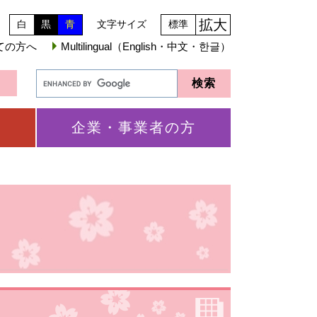
拡大
白
黒
青
文字サイズ
標準
ての方へ
Multilingual（English・中文・한글）
企業・事業者の方