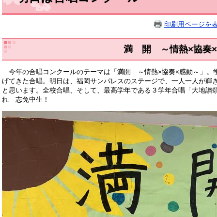
印刷用ページを
満 開 ～情熱×協奏
今年の合唱コンクールのテーマは「満開 ～情熱×協奏×感動～」。
げてきた合唱。明日は、福岡サンパレスのステージで、一人一人が輝
と思います。全校合唱、そして、最高学年である３学年合唱「大地讃
れ 志免中生！