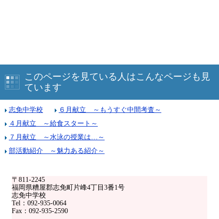
このページを見ている人はこんなページも見
ています
志免中学校
６月献立 ～もうすぐ中間考査～
４月献立 ～給食スタート～
７月献立 ～水泳の授業は…～
部活動紹介 ～魅力ある紹介～
〒811-2245
福岡県糟屋郡志免町片峰4丁目3番1号
志免中学校
Tel：092-935-0064
Fax：092-935-2590