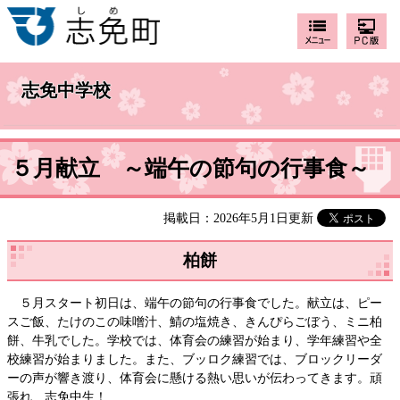
志免中学校
５月献立 ～端午の節句の行事食～
掲載日：2026年5月1日更新
柏餅
５月スタート初日は、端午の節句の行事食でした。献立は、ピー
スご飯、たけのこの味噌汁、鯖の塩焼き、きんぴらごぼう、ミニ柏
餅、牛乳でした。学校では、体育会の練習が始まり、学年練習や全
校練習が始まりました。また、ブッロク練習では、ブロックリーダ
ーの声が響き渡り、体育会に懸ける熱い思いが伝わってきます。頑
張れ 志免中生！