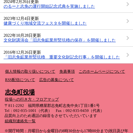
2024年2月26日更新
のるーと志免の運行開始記念式典を実施しました
2023年12月4日更新
健康づくり地域交流フェスタを開催しました
2022年10月28日更新
文化財講演会「旧志免鉱業所竪坑櫓の保存」を開催しました
2016年12月26日更新
「旧志免鉱業所竪坑櫓 重要文化財記念行事」を開催しました
個人情報の取り扱いについて
免責事項
このホームページについて
RSS配信について
広告の募集について
志免町役場
役場への行き方・フロアマップ
〒811-2292 福岡県糟屋郡志免町志免中央1丁目1番1号
Tel：092-935-1001（代表） Fax：092-935-9459（代表）
品質向上のため通話の録音をさせていただいています
組織別連絡先一覧
※開庁時間：月曜日から金曜日の8時30分から17時00分まで(祝日及び年