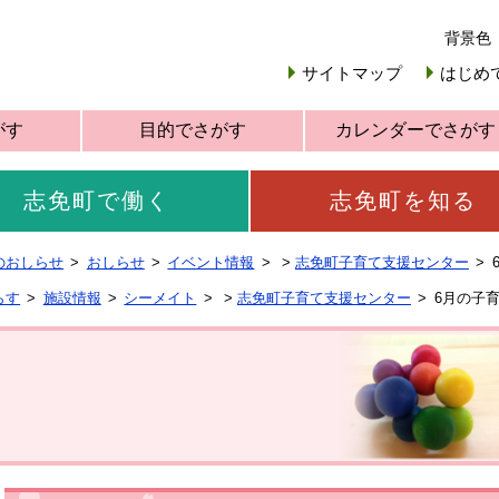
背景色
サイトマップ
はじめ
がす
目的でさがす
カレンダーでさがす
志免町で働く
志免町を知る
のおしらせ
おしらせ
イベント情報
>
志免町子育て支援センター
らす
施設情報
シーメイト
>
志免町子育て支援センター
6月の子