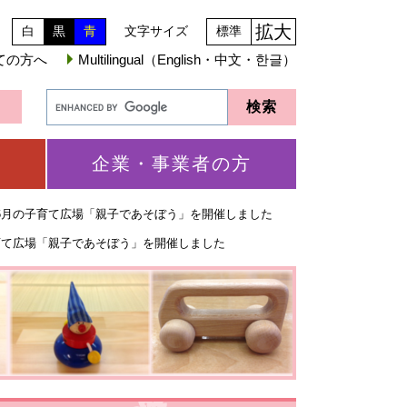
拡大
白
黒
青
文字サイズ
標準
ての方へ
Multilingual（English・中文・한글）
企業・事業者の方
6月の子育て広場「親子であそぼう」を開催しました
育て広場「親子であそぼう」を開催しました