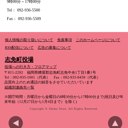
9時00分～17時00分
Tel： 092-936-5500
Fax： 092-936-5509
個人情報の取り扱いについて
免責事項
このホームページについて
RSS配信について
広告の募集について
志免町役場
役場への行き方・フロアマップ
〒811-2292 福岡県糟屋郡志免町志免中央1丁目1番1号
Tel：092-935-1001（代表） Fax：092-935-9459（代表）
品質向上のため通話の録音をさせていただいています
組織別連絡先一覧
※開庁時間：月曜日から金曜日の8時30分から17時00分まで(祝日及び年
末年始（12月27日から1月4日まで）を除く)
Copyright © Shime Town. All Rights Reserved.