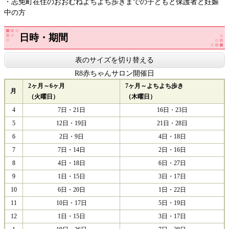
・志免町在住のおおむねよちよち歩きまでの子どもと保護者と妊娠
中の方
日時・期間
表のサイズを切り替える
R8赤ちゃんサロン開催日
2ヶ月～6ヶ月
7ヶ月～よちよち歩き
月
（火曜日）
（木曜日）
4
7日・21日
16日・23日
5
12日・19日
21日・28日
6
2日・9日
4日・18日
7
7日・14日
2日・16日
8
4日・18日
6日・27日
9
1日・15日
3日・17日
10
6日・20日
1日・22日
11
10日・17日
5日・19日
12
1日・15日
3日・17日