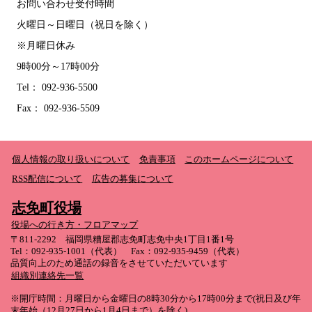
お問い合わせ受付時間
火曜日～日曜日（祝日を除く）
※月曜日休み
9時00分～17時00分
Tel： 092-936-5500
Fax： 092-936-5509
個人情報の取り扱いについて
免責事項
このホームページについて
RSS配信について
広告の募集について
志免町役場
役場への行き方・フロアマップ
〒811-2292 福岡県糟屋郡志免町志免中央1丁目1番1号
Tel：092-935-1001（代表） Fax：092-935-9459（代表）
品質向上のため通話の録音をさせていただいています
組織別連絡先一覧
※開庁時間：月曜日から金曜日の8時30分から17時00分まで(祝日及び年
末年始（12月27日から1月4日まで）を除く)