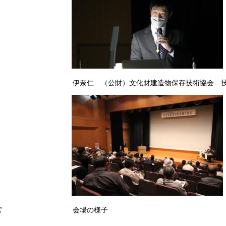
会 伊奈仁 （公財）文化財建造物保
任文化財調査官 会場の様子