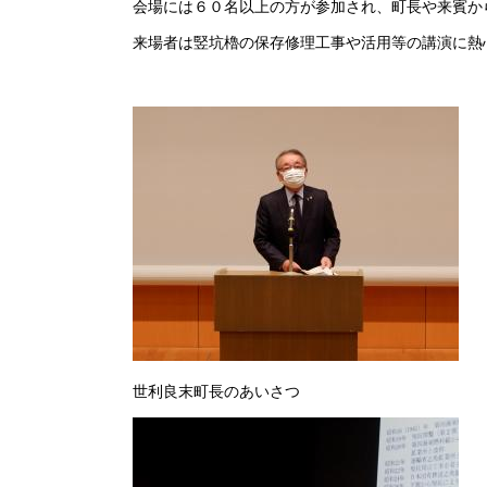
会場には６０名以上の方が参加され、町長や来賓か
来場者は竪坑櫓の保存修理工事や活用等の講演に熱
世利良末町長のあいさつ