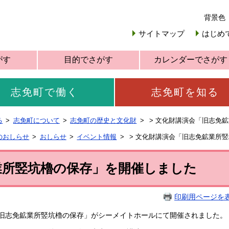
背景色
サイトマップ
はじめ
がす
目的でさがす
カレンダーでさがす
志免町で働く
志免町を知る
る
志免町について
志免町の歴史と文化財
>
文化財講演会「旧志免鉱
のおしらせ
おしらせ
イベント情報
>
文化財講演会「旧志免鉱業所竪
業所竪坑櫓の保存」を開催しました
印刷用ページを
旧志免鉱業所竪坑櫓の保存」がシーメイトホールにて開催されました。