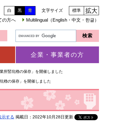
拡大
白
黒
青
文字サイズ
標準
ての方へ
Multilingual（English・中文・한글）
企業・事業者の方
業所竪坑櫓の保存」を開催しました
坑櫓の保存」を開催しました
表示する
掲載日：2022年10月28日更新