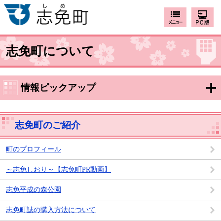
志免町について
情報ピックアップ
志免町のご紹介
町のプロフィール
～志免しおり～【志免町PR動画】
志免平成の森公園
志免町誌の購入方法について