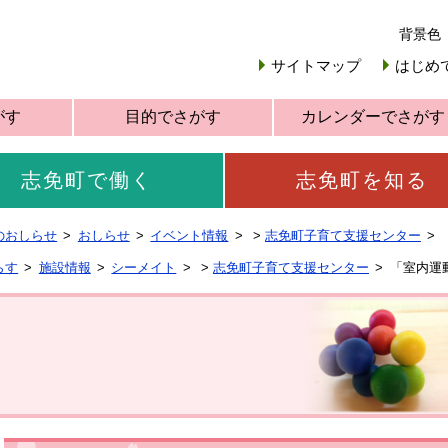
背景色
サイトマップ
はじめ
がす
目的でさがす
カレンダーでさがす
志免町で働く
志免町を知る
のおしらせ
おしらせ
イベント情報
>
志免町子育て支援センター
らす
施設情報
シーメイト
>
志免町子育て支援センター
「室内運