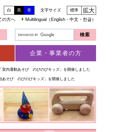
拡大
白
黒
青
文字サイズ
標準
ての方へ
Multilingual（English・中文・한글）
企業・事業者の方
「室内運動あそび のびのびキッズ」を開催しました
動あそび のびのびキッズ」を開催しました