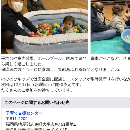
平均台や室内砂場、ボールプール、的あて遊び、電車ごっこなど、さ
ら楽しく過ごしました。
保護者の方々も一緒に参加し、笑顔あふれる時間となりましたね。
のびのびキッズでは安全面に配慮し、スタッフが常時見守りを行いな
次回は12月17日（水曜日）に開催予定です。
たくさんのご参加をお待ちしています。
このページに関するお問い合わせ先
子育て支援センター
〒811-2202
福岡県糟屋郡志免町大字志免451番地1
志免町総合福祉施設シーメイト1F