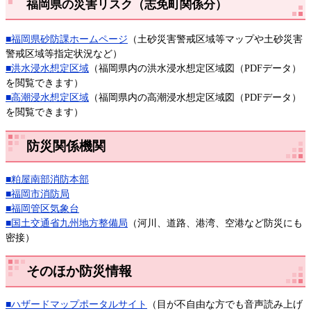
福岡県の災害リスク（志免町関係分）
■福岡県砂防課ホームページ
（土砂災害警戒区域等マップや土砂災害
警戒区域等指定状況など）
■洪水浸水想定区域
（福岡県内の洪水浸水想定区域図（PDFデータ）
を閲覧できます）
■高潮浸水想定区域
（福岡県内の高潮浸水想定区域図（PDFデータ）
を閲覧できます）
防災関係機関
■粕屋南部消防本部
■
福岡市消防局
■福岡管区気象台
■国土交通省九州地方整備局
（河川、道路、港湾、空港など防災にも
密接）
そのほか防災情報
■ハザードマップポータルサイト
（目が不自由な方でも音声読み上げ