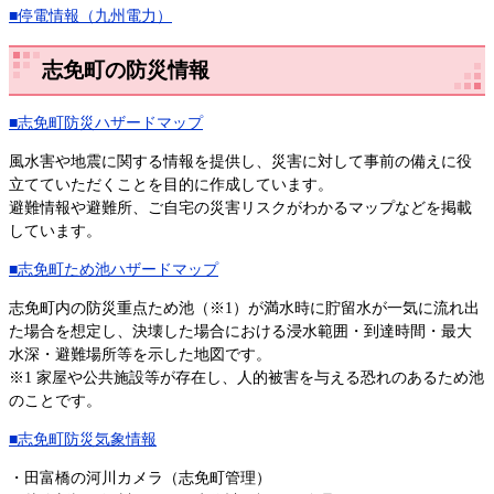
■停電情報（九州電力）
志免町の防災情報
■志免町防災ハザードマップ
風水害や地震に関する情報を提供し、災害に対して事前の備えに役
立てていただくことを目的に作成しています。
避難情報や避難所、ご自宅の災害リスクがわかるマップなどを掲載
しています。
■志免町ため池ハザードマップ
志免町内の防災重点ため池（※1）が満水時に貯留水が一気に流れ出
た場合を想定し、決壊した場合における浸水範囲・到達時間・最大
水深・避難場所等を示した地図です。
※1 家屋や公共施設等が存在し、人的被害を与える恐れのあるため池
のことです。
■志免町防災気象情報
・田富橋の河川カメラ（志免町管理）