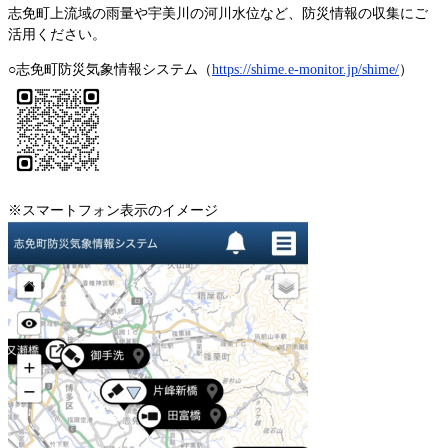
志免町上流域の雨量や宇美川の河川水位など、防災情報の収集にご
活用ください。
○志免町防災気象情報システム（
https://shime.e-monitor.jp/shime/
）
※スマートフォン表示のイメージ