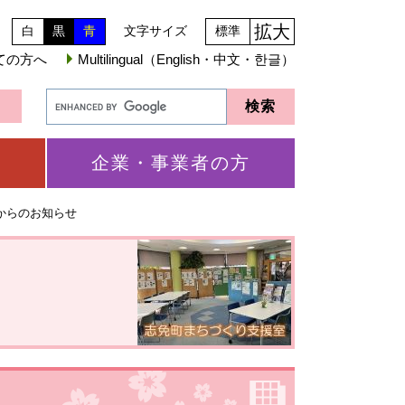
拡大
白
黒
青
文字サイズ
標準
ての方へ
Multilingual（English・中文・한글）
企業・事業者の方
からのお知らせ