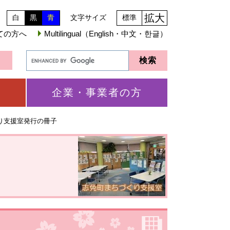
拡大
白
黒
青
文字サイズ
標準
ての方へ
Multilingual（English・中文・한글）
企業・事業者の方
り支援室発行の冊子