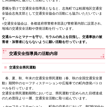
ど関係機関と協力して活動しています。
委嘱を受けて交通安全指導員となると、志免町では粕屋地区交通安
全協会志免支部として交通安全協会の活動にも協力いただいていま
す。
○交通安全協会は、各都道府県警察本部及び警察署内部に設置され、
地域の交通安全活動や啓発活動を行っています。
交通ルールとマナーを守り、モラルの向上を目指し、交通事故の被
害者・加害者にならないように願い活動を行っていま
す。
交通安全指導員の活動内容
交通安全県民運動
春、夏、秋、年末の交通安全県民運動（春、秋の全国交通安全運
動）期間中のセーフティステーションや広報車での町内啓発パトロ
ールを行っています。
交通安全県民運動期間においては、県民運動で定められた目標達成
のため普段より一層、交通安全活動に取り組んでいます。
・セーフティステーション 町内の交差点において、朝7時30分か