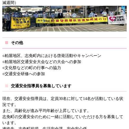
滅週間）
その他
○粕屋地区、志免町内における啓発活動やキャンペーン
○粕屋地区交通安全大会などの大会への参加
○文化祭などの町の行事への協力
○交通安全研修への参加
交通安全指導員を募集しています
現在、交通安全指導員は、定員30名に対して14名が活動している状
況です。
また、高齢化が進み平均年齢が上昇しています。
志免町の交通安全のために一緒に活動していただける方を募集して
います。
連絡先 志免町役場 生活安全課 安全安心係