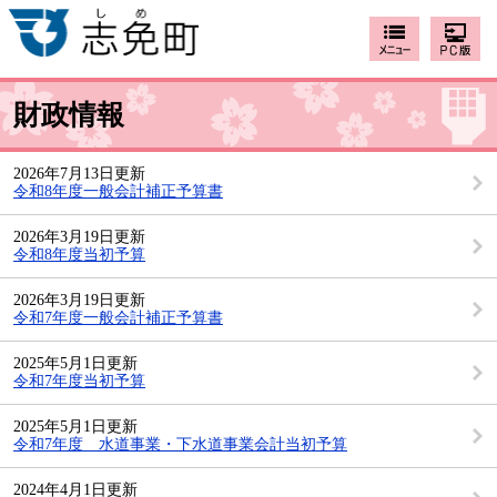
財政情報
2026年7月13日更新
令和8年度一般会計補正予算書
2026年3月19日更新
令和8年度当初予算
2026年3月19日更新
令和7年度一般会計補正予算書
2025年5月1日更新
令和7年度当初予算
2025年5月1日更新
令和7年度 水道事業・下水道事業会計当初予算
2024年4月1日更新