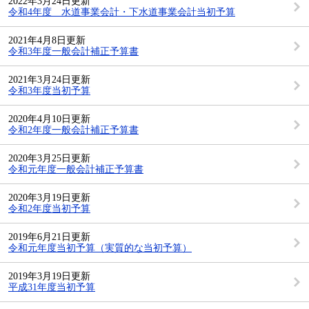
2022年3月24日更新
令和4年度 水道事業会計・下水道事業会計当初予算
2021年4月8日更新
令和3年度一般会計補正予算書
2021年3月24日更新
令和3年度当初予算
2020年4月10日更新
令和2年度一般会計補正予算書
2020年3月25日更新
令和元年度一般会計補正予算書
2020年3月19日更新
令和2年度当初予算
2019年6月21日更新
令和元年度当初予算（実質的な当初予算）
2019年3月19日更新
平成31年度当初予算