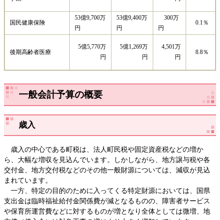
53億9,700万
53億9,400万
300万
国民健康保険
0.1％
円
円
円
5億5,770万
5億1,269万
4,501万
後期高齢者医療
8.8％
円
円
円
一般会計予算の概要
歳入
歳入の中心である町税は、法人町民税や固定資産税などの増か
ら、大幅な増収を見込んでいます。しかしながら、地方譲与税や各
交付金、地方交付税などのその他一般財源については、減収が見込
まれています。
一方、特定の目的のために入ってくる特定財源においては、国県
支出金は臨時福祉給付金関係費が減となるものの、障害者サービス
や保育所運営費などに対するものが増となり全体としては微増、地