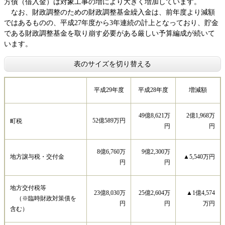
方債（借入金）は対象工事の増により大きく増加しています。
なお、財政調整のための財政調整基金繰入金は、前年度より減額
ではあるものの、平成27年度から3年連続の計上となっており、貯金
である財政調整基金を取り崩す必要がある厳しい予算編成が続いて
います。
表のサイズを切り替える
平成29年度
平成28年度
増減額
49億8,621万
2億1,968万
52億589万円
町税
円
円
8億6,760万
9億2,300万
地方譲与税・交付金
▲5,540万円
円
円
地方交付税等
23億8,030万
25億2,604万
▲1億4,574
（※臨時財政対策債を
円
円
万円
含む）