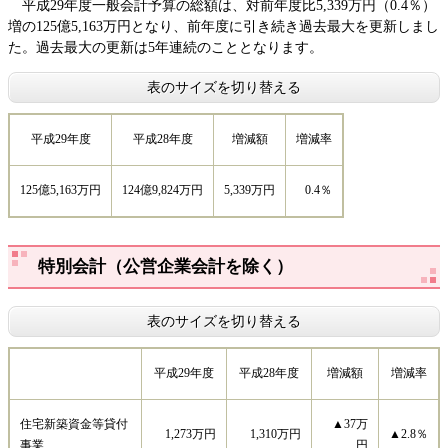
平成29年度一般会計予算の総額は、対前年度比5,339万円（0.4％）
増の125億5,163万円となり、前年度に引き続き過去最大を更新しまし
た。過去最大の更新は5年連続のこととなります。
表のサイズを切り替える
平成29年度
平成28年度
増減額
増減率
125億5,163万円
124億9,824万円
5,339万円
0.4％
特別会計（公営企業会計を除く）
表のサイズを切り替える
平成29年度
平成28年度
増減額
増減率
住宅新築資金等貸付
▲37万
1,273万円
1,310万円
▲2.8％
事業
円