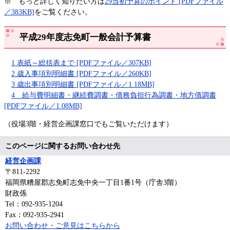
※ もっと詳しく知りたい方は
29当初予算のポイント [PDFファイル
／383KB]
をご覧ください。
平成29年度志免町一般会計予算書
1 表紙～総括表まで [PDFファイル／307KB]
2 歳入事項別明細書 [PDFファイル／260KB]
3 歳出事項別明細書 [PDFファイル／1.18MB]
4 給与費明細書・継続費調書・債務負担行為調書・地方債調書
[PDFファイル／1.08MB]
（役場3階・経営企画課窓口でもご覧いただけます）
このページに関するお問い合わせ先
経営企画課
〒811-2292
福岡県糟屋郡志免町志免中央一丁目1番1号（庁舎3階）
財政係
Tel：092-935-1204
Fax：092-935-2941
お問い合わせ・ご意見はこちらから