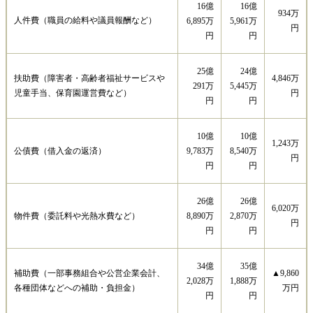
16億
16億
934万
人件費（職員の給料や議員報酬など）
6,895万
5,961万
円
円
円
25億
24億
扶助費（障害者・高齢者福祉サービスや
4,846万
291万
5,445万
児童手当、保育園運営費など）
円
円
円
10億
10億
1,243万
公債費（借入金の返済）
9,783万
8,540万
円
円
円
26億
26億
6,020万
物件費（委託料や光熱水費など）
8,890万
2,870万
円
円
円
34億
35億
補助費（一部事務組合や公営企業会計、
▲9,860
2,028万
1,888万
各種団体などへの補助・負担金）
万円
円
円