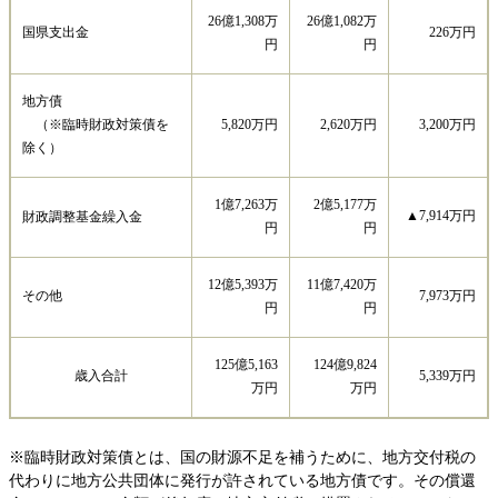
26億1,308万
26億1,082万
国県支出金
226万円
円
円
地方債
（※臨時財政対策債を
5,820万円
2,620万円
3,200万円
除く）
1億7,263万
2億5,177万
▲7,914万円
財政調整基金繰入金
円
円
12億5,393万
11億7,420万
その他
7,973万円
円
円
125億5,163
124億9,824
歳入合計
5,339万円
万円
万円
※臨時財政対策債とは、国の財源不足を補うために、地方交付税の
代わりに地方公共団体に発行が許されている地方債です。その償還