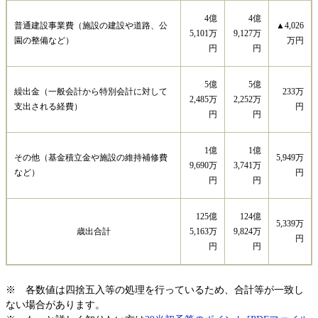
4億
4億
普通建設事業費（施設の建設や道路、公
▲4,026
5,101万
9,127万
園の整備など）
万円
円
円
5億
5億
繰出金（一般会計から特別会計に対して
233万
2,485万
2,252万
支出される経費）
円
円
円
1億
1億
その他（基金積立金や施設の維持補修費
5,949万
9,690万
3,741万
など）
円
円
円
125億
124億
5,339万
歳出合計
5,163万
9,824万
円
円
円
※ 各数値は四捨五入等の処理を行っているため、合計等が一致し
ない場合があります。