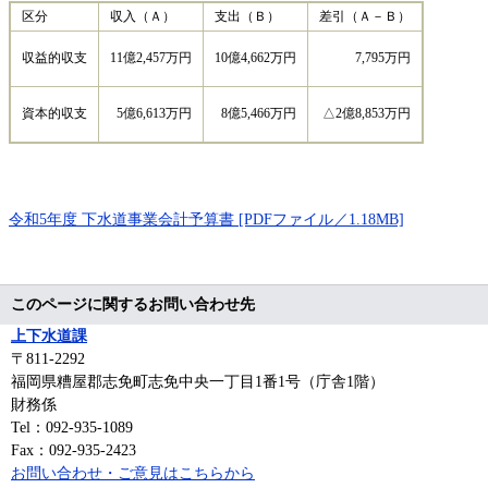
区分
収入（Ａ）
支出（Ｂ）
差引（Ａ－Ｂ）
収益的収支
11億2,457万円
10億4,662万円
7,795万円
資本的収支
5億6,613万円
8億5,466万円
△2億8,853万円
令和5年度 下水道事業会計予算書 [PDFファイル／1.18MB]
このページに関するお問い合わせ先
上下水道課
〒811-2292
福岡県糟屋郡志免町志免中央一丁目1番1号（庁舎1階）
財務係
Tel：092-935-1089
Fax：092-935-2423
お問い合わせ・ご意見はこちらから