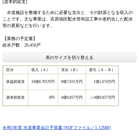
[資本的収支]
水道施設を整備するために必要な支出と、その財源となる収入の
ことです。主な事業は、吉原地区配水管布設工事や老朽化した配水
管の更新などを行います。
【業務の予定量】
給水戸数 20,450戸
表のサイズを切り替える
区分
収入（Ａ）
支出（Ｂ）
差引（Ａ－Ｂ）
収益的収支
10億8,705万円
9億7,031万円
1億1,674万円
資本的収支
0円
4億9,857万円
△4億9,857万円
令和5年度 水道事業会計予算書 [PDFファイル／1.12MB]