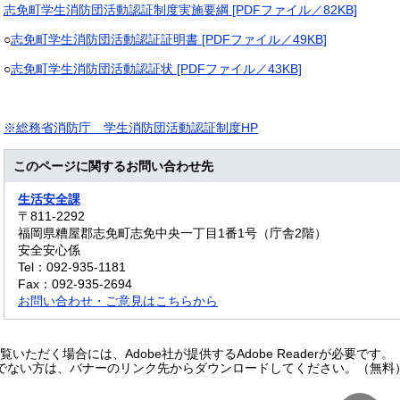
志免町学生消防団活動認証制度実施要綱 [PDFファイル／82KB]
○
志免町学生消防団活動認証証明書 [PDFファイル／49KB]
○
志免町学生消防団活動認証状 [PDFファイル／43KB]
※総務省消防庁 学生消防団活動認証制度HP
このページに関するお問い合わせ先
生活安全課
〒811-2292
福岡県糟屋郡志免町志免中央一丁目1番1号（庁舎2階）
安全安心係
Tel：092-935-1181
Fax：092-935-2694
お問い合わせ・ご意見はこちらから
いただく場合には、Adobe社が提供するAdobe Readerが必要です。
をお持ちでない方は、バナーのリンク先からダウンロードしてください。（無料