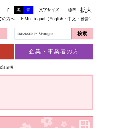
拡大
白
黒
青
文字サイズ
標準
ての方へ
Multilingual（English・中文・한글）
企業・事業者の方
認証証明