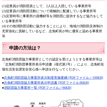
(1)従業員が消防団員として、2人以上入団している事業所等
(2)従業員の消防団活動について積極的に配慮している事業所等
(3)災害時等に事業所の資機材等を消防団に提供するなど協力をして
いる事業所等
(4)その他消防団活動に協力することにより、地域の消防防災体制の
充実強化に貢献しているなど、志免町長が特に優良と認める事業所
等
申請の方法は？
志免町消防団協力事業所としての認定を受けようとする事業所等は
「志免町消防団事業所表示申請書（様式第1号）」により、志免町役
場生活安全課安全安心係へ申請を行なってください。
●
志免町消防団協力事業所表示制度実施要綱 [PDFファイル／109KB]
●
志免町消防団協力事業所表示申請書 [PDFファイル/86KB]
●
消防団協力事業所一覧 [PDFファイル／96KB]