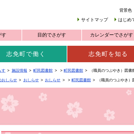
背景色
サイトマップ
はじめ
がす
目的でさがす
カレンダーでさがす
志免町で働く
志免町を知る
らす
施設情報
町民図書館
>
町民図書館
（職員のつぶやき）図書
のおしらせ
おしらせ
おしらせ
>
町民図書館
（職員のつぶやき）