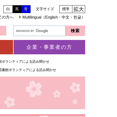
拡大
白
黒
青
文字サイズ
標準
ての方へ
Multilingual（English・中文・한글）
企業・事業者の方
館ボランティアによる読み聞かせ
図書館ボランティアによる読み聞かせ