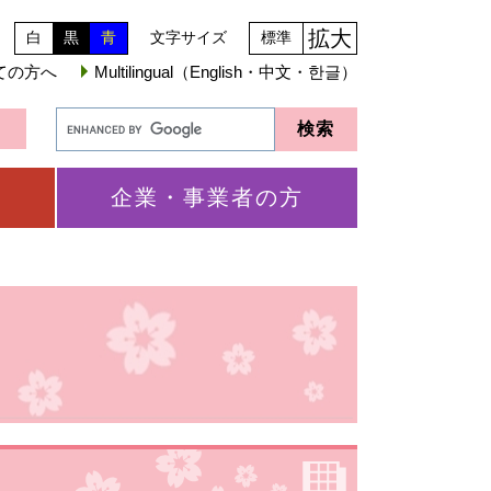
拡大
白
黒
青
文字サイズ
標準
ての方へ
Multilingual（English・中文・한글）
企業・事業者の方