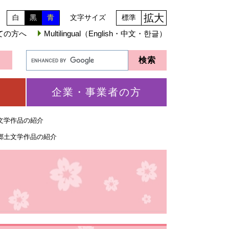
拡大
白
黒
青
文字サイズ
標準
ての方へ
Multilingual（English・中文・한글）
企業・事業者の方
文学作品の紹介
郷土文学作品の紹介