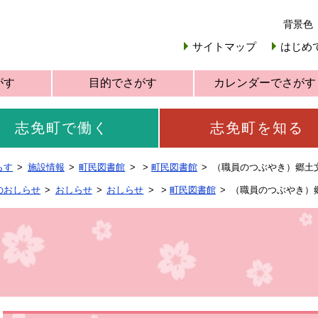
背景色
サイトマップ
はじめ
がす
目的でさがす
カレンダーでさがす
志免町で働く
志免町を知る
らす
施設情報
町民図書館
>
町民図書館
（職員のつぶやき）郷土
のおしらせ
おしらせ
おしらせ
>
町民図書館
（職員のつぶやき）