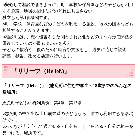
○安心して相談できるように、町、学校や保育園などの子どもが利用
する施設、地域の団体などのどれにも属さない、
独立した第3者機関です。
○町、学校、保育園などの子どもが利用する施設、地域の団体なども
相談することができます。
○相談を受け、権利侵害をした側とされた側がどのような形で関係を
回復していくのが最もよいかを考え、
子どもの救済や回復のために助言や支援をし、必要に応じて調査、
調整、勧告、改める要請を行います。
「リリーフ（Relief.)」
「リリーフ（Relief.)」（志免町に住む中学生～18歳までのみんなの
居場所）
志免町子どもの権利条例 第4章 第15条
○志免町の中学生以上18歳未満の子どもなら、誰でも利用できる居場
所です。
○みんなが「安心して過ごせる・自分らしくいられる・自分の将来を
見つける」場所です。