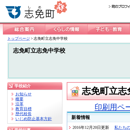
トップページ
> 志免町立志免中学校
志免町立志免中学校
学校紹介
志免町立志
お知らせ
概要
沿革
印刷用ペ
教育目標
歴代校長
新着情報
いじめ防止基本方針
2016年12月20日更新
私たちの