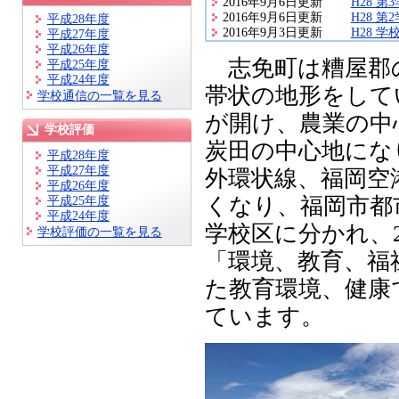
2016年9月6日更新
H28 第
2016年9月6日更新
H28 
平成28年度
2016年9月3日更新
H28 学
平成27年度
平成26年度
志免町は糟屋郡の
平成25年度
平成24年度
帯状の地形をして
学校通信の一覧を見る
が開け、農業の中
学校評価
炭田の中心地にな
平成28年度
平成27年度
外環状線、福岡空
平成26年度
平成25年度
くなり、福岡市都
平成24年度
学校区に分かれ、
学校評価の一覧を見る
「環境、教育、福
た教育環境、健康
ています。