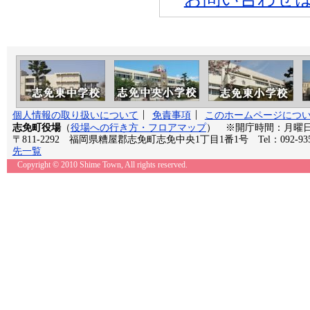
個人情報の取り扱いについて
免責事項
このホームページにつ
志免町役場
（
役場への行き方・フロアマップ
） ※開庁時間：月曜日か
〒811-2292 福岡県糟屋郡志免町志免中央1丁目1番1号 Tel：092-935
先一覧
Copyright © 2010 Shime Town, All rights reserved.