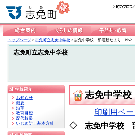
トップページ
>
志免町立志免中学校
> 志免中学校 部活動だより No
志免町立志免中学校
学校紹介
志免中学校
お知らせ
概要
沿革
印刷用ペー
教育目標
歴代校長
いじめ防止基本方針
◇ 志免中学校 