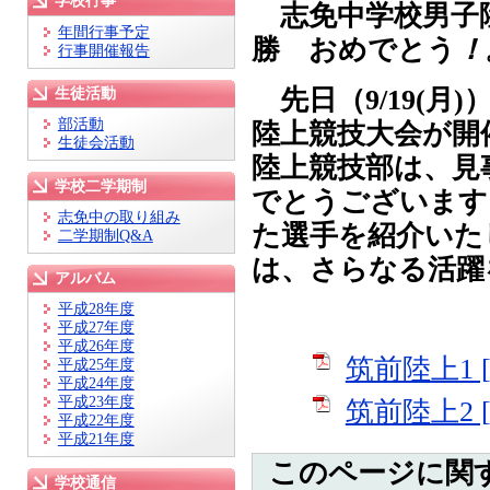
学校行事
志免中学校男子陸
年間行事予定
勝 おめでとう
！
行事開催報告
先日（9/19(月
生徒活動
部活動
陸上競技大会が開
生徒会活動
陸上競技部は、見
学校二学期制
でとうございます
志免中の取り組み
た選手を紹介いた
二学期制Q&A
は、さらなる活躍
アルバム
平成28年度
平成27年度
平成26年度
筑前陸上1 
平成25年度
平成24年度
平成23年度
筑前陸上2 
平成22年度
平成21年度
このページに関
学校通信