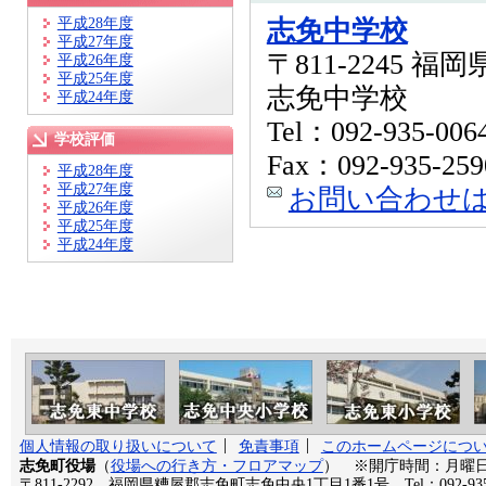
平成28年度
志免中学校
平成27年度
〒811-2245 
平成26年度
平成25年度
志免中学校
平成24年度
Tel：092-935-006
学校評価
Fax：092-935-259
平成28年度
平成27年度
お問い合わせ
平成26年度
平成25年度
平成24年度
個人情報の取り扱いについて
免責事項
このホームページにつ
志免町役場
（
役場への行き方・フロアマップ
） ※開庁時間：月曜日か
〒811-2292 福岡県糟屋郡志免町志免中央1丁目1番1号 Tel：092-935