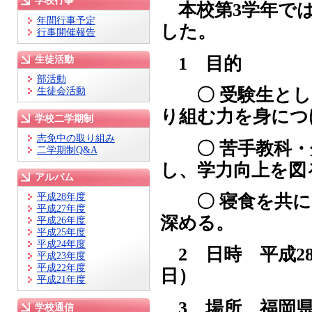
学校行事
本校第3学年では
年間行事予定
した。
行事開催報告
1 目的
生徒活動
部活動
〇 受験生とし
生徒会活動
り組む力を身につ
学校二学期制
志免中の取り組み
〇 苦手教科・
二学期制Q&A
し、学力向上を図
アルバム
平成28年度
〇 寝食を共に
平成27年度
深める。
平成26年度
平成25年度
平成24年度
2 日時 平成28
平成23年度
平成22年度
日）
平成21年度
3 場所 福岡
学校通信