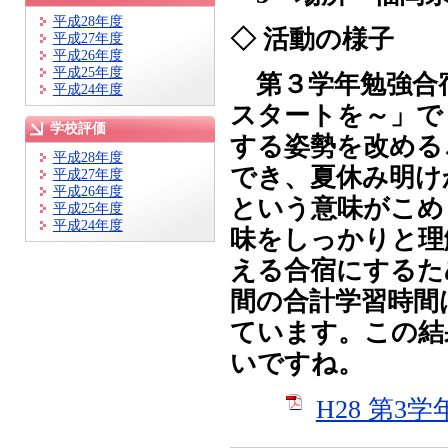
平成28年度
◇ 活動の様子
平成27年度
平成26年度
平成25年度
第３学年勉強合
平成24年度
スタートを～」で
学校評価
する姿勢を改める
平成28年度
でき、夏休み明け
平成27年度
平成26年度
という意味がこめ
平成25年度
平成24年度
味をしっかりと理
える合宿にするた
間の合計学習時間
ています。この結
いですね。
H28 第3学