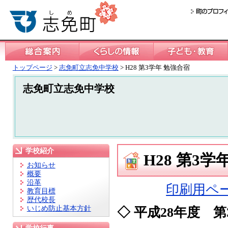
トップページ
>
志免町立志免中学校
> H28 第3学年 勉強合宿
志免町立志免中学校
学校紹介
H28 第3学
お知らせ
概要
沿革
印刷用ペ
教育目標
歴代校長
いじめ防止基本方針
◇ 平成28年度 