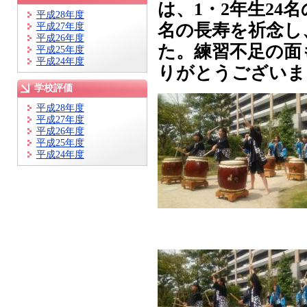
は、1・2年生24
平成28年度
名の長寿を祈念し
平成27年度
平成26年度
た。練習不足の面
平成25年度
平成24年度
りがとうございま
学校評価
平成28年度
平成27年度
平成26年度
平成25年度
平成24年度