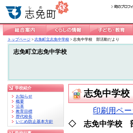
トップページ
>
志免町立志免中学校
> 志免中学校 部活動だより
志免町立志免中学校
学校紹介
志免中学
お知らせ
概要
沿革
印刷用ペー
教育目標
歴代校長
いじめ防止基本方針
◇ 志免中学校 