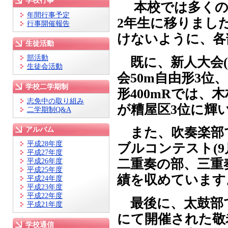
学校行事
本校では多くの部
年間行事予定
2年生に移りまし
行事開催報告
けないように、各
生徒活動
部活動
既に、新人大会(
生徒会活動
会50m自由形3位
学校二学期制
形400mRでは
志免中の取り組み
が糟屋区3位に輝
二学期制Q&A
また、吹奏楽部で
アルバム
平成28年度
ブルコンテスト(9
平成27年度
二重奏の部、三重
平成26年度
平成25年度
績を収めています
平成24年度
平成23年度
平成22年度
最後に、太鼓部では
平成21年度
にて開催された敬
学校通信