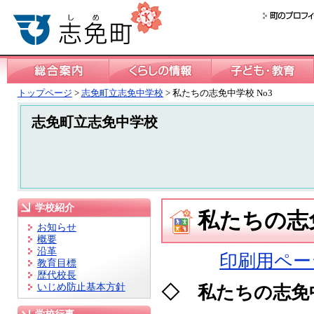
トップページ
>
志免町立志免中学校
> 私たちの志免中学校 No3
志免町立志免中学校
学校紹介
私たちの志免
お知らせ
概要
沿革
印刷用ペー
教育目標
歴代校長
いじめ防止基本方針
◇ 私たちの志免中