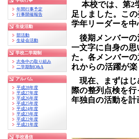
学校行事
本校では、第2学
年間行事予定
足しました。この
行事開催報告
学年リーダーを中
生徒活動
部活動
後期メンバーの決意
生徒会活動
一文字に自身の思
学校二学期制
た。各メンバーの
志免中の取り組み
れからの活躍が楽
二学期制Q&A
現在、まずはじ
アルバム
平成28年度
際の整列点検を行
平成27年度
年独自の活動を計
平成26年度
平成25年度
平成24年度
平成23年度
平成22年度
平成21年度
学校通信