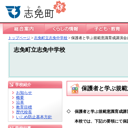
トップページ
>
志免町立志免中学校
> 保護者と学ぶ規範意識育成講演会
志免町立志免中学校
学校紹介
保護者と学ぶ規範
お知らせ
概要
沿革
教育目標
◇ 保護者と学ぶ規範意識育成講
歴代校長
いじめ防止基本方針
本校では、下記の要領にて保護