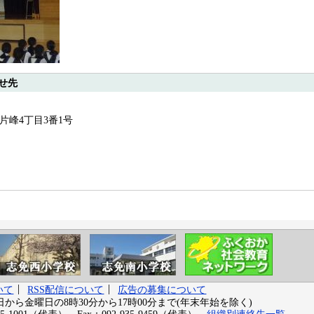
せ先
町片峰4丁目3番1号
いて
RSS配信について
広告の募集について
から金曜日の8時30分から17時00分まで(年末年始を除く)
-1001（代表） Fax：092-935-9459（代表）
組織別連絡先一覧