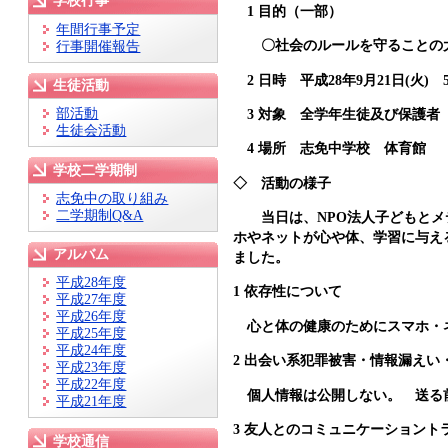
学校行事
1 目的（一部）
年間行事予定
〇社会のルールを守ることの大
行事開催報告
2 日時 平成28年9月21日(火) 
生徒活動
部活動
3 対象 全学年生徒及び保護者
生徒会活動
4 場所 志免中学校 体育館
学校二学期制
◇ 活動の様子
志免中の取り組み
二学期制Q&A
当日は、NPO法人子どもとメデ
ホやネットが心や体、学習に与え
アルバム
ました。
平成28年度
1 依存性について
平成27年度
平成26年度
心と体の健康のためにスマホ・ネ
平成25年度
平成24年度
2 出会い系犯罪被害・情報漏えい
平成23年度
平成22年度
個人情報は公開しない。 送る
平成21年度
3 友人とのコミュニケーショント
学校通信