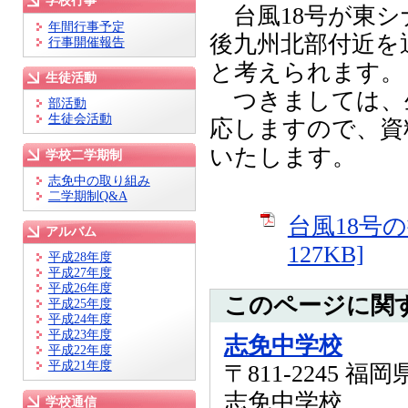
学校行事
台風18号が東シ
年間行事予定
後九州北部付近を
行事開催報告
と考えられます。
生徒活動
つきましては、
部活動
生徒会活動
応しますので、資
いたします。
学校二学期制
志免中の取り組み
二学期制Q&A
台風18号
アルバム
127KB]
平成28年度
平成27年度
平成26年度
このページに関
平成25年度
平成24年度
平成23年度
志免中学校
平成22年度
平成21年度
〒811-2245 
志免中学校
学校通信