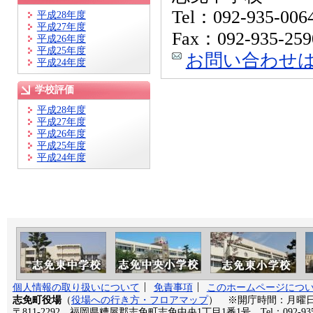
Tel：092-935-006
平成28年度
平成27年度
Fax：092-935-259
平成26年度
平成25年度
お問い合わせ
平成24年度
学校評価
平成28年度
平成27年度
平成26年度
平成25年度
平成24年度
個人情報の取り扱いについて
免責事項
このホームページにつ
志免町役場
（
役場への行き方・フロアマップ
） ※開庁時間：月曜日か
〒811-2292 福岡県糟屋郡志免町志免中央1丁目1番1号 Tel：092-935