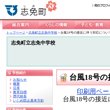
トップページ
>
志免町立志免中学校
> 台風18号の接近に伴う対応につい
志免町立志免中学校
学校紹介
台風18号
お知らせ
概要
沿革
印刷用ペー
教育目標
歴代校長
台風18号の接近
いじめ防止基本方針