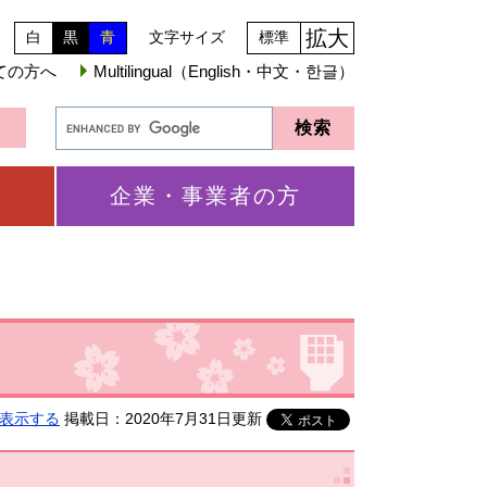
拡大
白
黒
青
文字サイズ
標準
ての方へ
Multilingual（English・中文・한글）
企業・事業者の方
表示する
掲載日：2020年7月31日更新