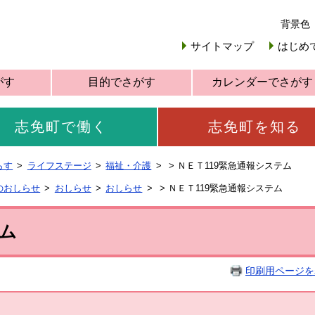
背景色
サイトマップ
はじめ
がす
目的でさがす
カレンダーでさがす
志免町で働く
志免町を知る
らす
ライフステージ
福祉・介護
>
ＮＥＴ119緊急通報システム
のおしらせ
おしらせ
おしらせ
>
ＮＥＴ119緊急通報システム
テム
印刷用ページを