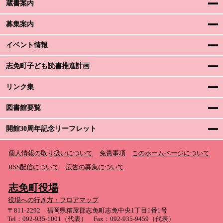
蔵書案内
募集案内
イベント情報
志免町子ども読書推進計画
リンク集
図書館要覧
開館30周年記念リーフレット
個人情報の取り扱いについて
免責事項
このホームページについて
RSS配信について
広告の募集について
志免町役場
役場への行き方・フロアマップ
〒811-2292 福岡県糟屋郡志免町志免中央1丁目1番1号
Tel：092-935-1001（代表） Fax：092-935-9459（代表）