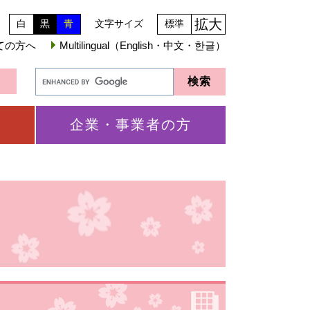
拡大
白
黒
青
文字サイズ
標準
ての方へ
Multilingual（English・中文・한글）
企業・事業者の方