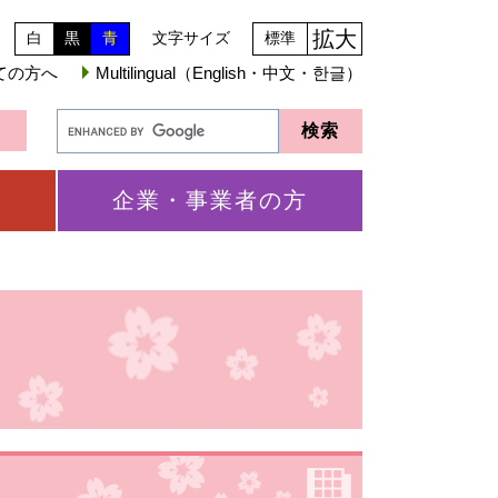
拡大
白
黒
青
文字サイズ
標準
ての方へ
Multilingual（English・中文・한글）
企業・事業者の方